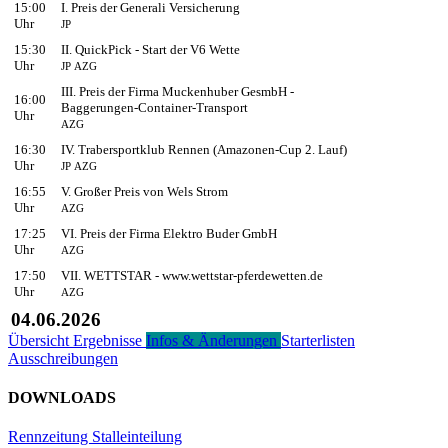
15:00
I. Preis der Generali Versicherung
Uhr
JP
15:30
II. QuickPick - Start der V6 Wette
Uhr
JP
AZG
III. Preis der Firma Muckenhuber GesmbH -
16:00
Baggerungen-Container-Transport
Uhr
AZG
16:30
IV. Trabersportklub Rennen (Amazonen-Cup 2. Lauf)
Uhr
JP
AZG
16:55
V. Großer Preis von Wels Strom
Uhr
AZG
17:25
VI. Preis der Firma Elektro Buder GmbH
Uhr
AZG
17:50
VII. WETTSTAR - www.wettstar-pferdewetten.de
Uhr
AZG
04.06.2026
Übersicht
Ergebnisse
Infos & Änderungen
Starterlisten
Ausschreibungen
DOWNLOADS
Rennzeitung
Stalleinteilung