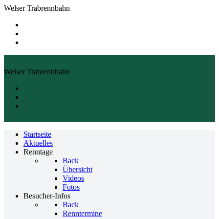
Welser Trabrennbahn
Welser Trabrennbahn
Startseite
Aktuelles
Renntage
Back
Übersicht
Videos
Fotos
Besucher-Infos
Back
Renntermine